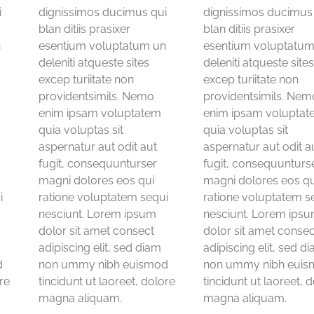
i
dignissimos ducimus qui
dignissimos ducimus
blan ditiis prasixer
blan ditiis prasixer
n
esentium voluptatum un
esentium voluptatum
deleniti atqueste sites
deleniti atqueste site
excep turiitate non
excep turiitate non
providentsimils. Nemo
providentsimils. Nem
enim ipsam voluptatem
enim ipsam volupta
quia voluptas sit
quia voluptas sit
aspernatur aut odit aut
aspernatur aut odit a
fugit, consequunturser
fugit, consequunturs
magni dolores eos qui
magni dolores eos qu
i
ratione voluptatem sequi
ratione voluptatem s
nesciunt. Lorem ipsum
nesciunt. Lorem ips
dolor sit amet consect
dolor sit amet consec
adipiscing elit, sed diam
adipiscing elit, sed d
d
non ummy nibh euismod
non ummy nibh eui
ore
tincidunt ut laoreet, dolore
tincidunt ut laoreet, 
magna aliquam.
magna aliquam.