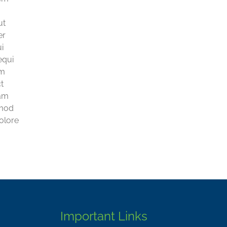
ut
er
i
equi
um
t
iam
smod
dolore
Important Links