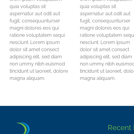
quia voluptas sit
quia voluptas sit
aspernatur aut odit aut
aspernatur aut odit aut
fugit, consequunturser
fugit, consequunturser
magni dolores eos qui
magni dolores eos qui
ratione voluptatem sequi
ratione voluptatem sequ
nesciunt. Lorem ipsum
nesciunt. Lorem ipsum
dolor sit amet consect
dolor sit amet consect
adipiscing elit, sed diam
adipiscing elit, sed diam
non ummy nibh euismod
non ummy nibh euismo
tincidunt ut laoreet, dolore
tincidunt ut laoreet, dol
magna aliquam.
magna aliquam.
Recent