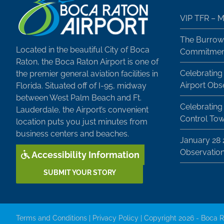
VIP TFR – M
The Burrow
Located in the beautiful City of Boca
Commitment
Raton, the Boca Raton Airport is one of
Celebrating
the premier general aviation facilities in
Airport Obs
Florida. Situated off of I-95, midway
between West Palm Beach and Ft.
Celebrating 
Lauderdale, the Airport’s convenient
Control To
location puts you just minutes from
business centers and beaches.
January 28
Observatio
Accessibility Information
SUBMIT YOUR STORY
Terms and Conditions
|
Privacy Policy
| Copyright 2026 - Boca R