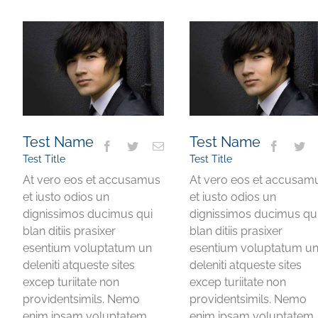
Test Name
Test Name
Test Title
Test Title
At vero eos et accusamus
At vero eos et accusam
et iusto odios un
et iusto odios un
dignissimos ducimus qui
dignissimos ducimus qu
blan ditiis prasixer
blan ditiis prasixer
esentium voluptatum un
esentium voluptatum u
deleniti atqueste sites
deleniti atqueste sites
excep turiitate non
excep turiitate non
providentsimils. Nemo
providentsimils. Nemo
enim ipsam voluptatem
enim ipsam voluptatem