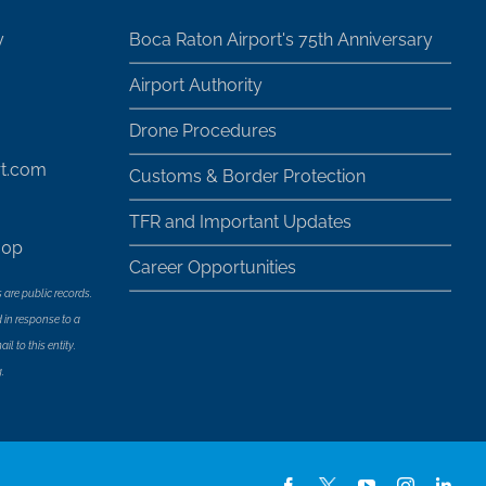
y
Boca Raton Airport's 75th Anniversary
Airport Authority
Drone Procedures
rt.com
Customs & Border Protection
TFR and Important Updates
30p
Career Opportunities
 are public records.
 in response to a
l to this entity.
.
Facebook
X
YouTube
Instagram
Lin