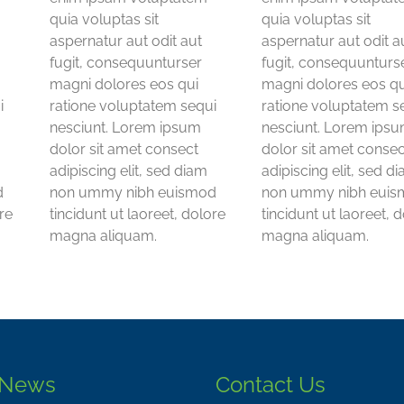
quia voluptas sit
quia voluptas sit
aspernatur aut odit aut
aspernatur aut odit a
fugit, consequunturser
fugit, consequunturs
magni dolores eos qui
magni dolores eos qu
i
ratione voluptatem sequi
ratione voluptatem s
nesciunt. Lorem ipsum
nesciunt. Lorem ips
dolor sit amet consect
dolor sit amet consec
adipiscing elit, sed diam
adipiscing elit, sed d
d
non ummy nibh euismod
non ummy nibh eui
ore
tincidunt ut laoreet, dolore
tincidunt ut laoreet, 
magna aliquam.
magna aliquam.
 News
Contact Us