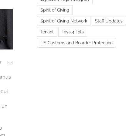
Spirit of Giving
Spirit of Giving Network
Staff Updates
Tenant
Toys 4 Tots
US Customs and Boarder Protection
samus
 qui
 un
s
o
tem