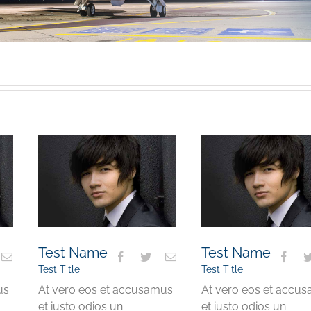
Test Name
Test Name
Test Title
Test Title
us
At vero eos et accusamus
At vero eos et accu
et iusto odios un
et iusto odios un