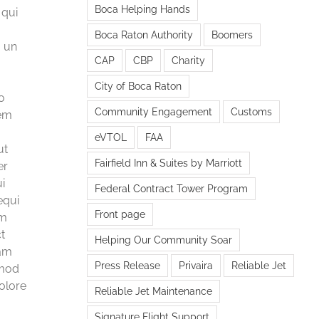
Boca Helping Hands
 qui
Boca Raton Authority
Boomers
 un
CAP
CBP
Charity
s
City of Boca Raton
o
Community Engagement
Customs
tem
eVTOL
FAA
ut
Fairfield Inn & Suites by Marriott
er
i
Federal Contract Tower Program
equi
Front page
um
t
Helping Our Community Soar
iam
Press Release
Privaira
Reliable Jet
smod
dolore
Reliable Jet Maintenance
Signature Flight Support