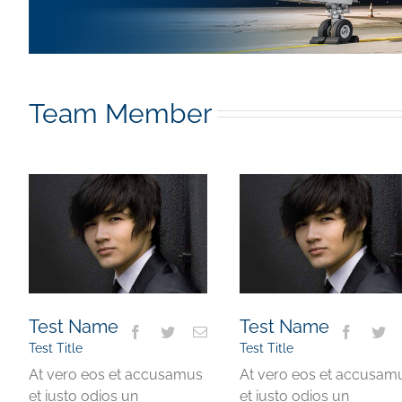
Team Member
Test Name
Test Name
Test Title
Test Title
At vero eos et accusamus
At vero eos et accusam
et iusto odios un
et iusto odios un