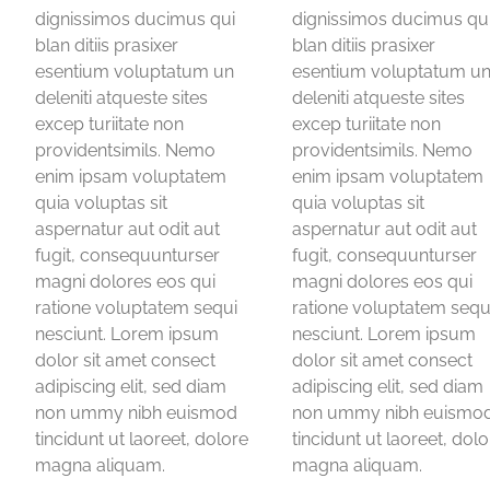
dignissimos ducimus qui
dignissimos ducimus qu
blan ditiis prasixer
blan ditiis prasixer
esentium voluptatum un
esentium voluptatum u
deleniti atqueste sites
deleniti atqueste sites
excep turiitate non
excep turiitate non
providentsimils. Nemo
providentsimils. Nemo
enim ipsam voluptatem
enim ipsam voluptatem
quia voluptas sit
quia voluptas sit
aspernatur aut odit aut
aspernatur aut odit aut
fugit, consequunturser
fugit, consequunturser
magni dolores eos qui
magni dolores eos qui
ratione voluptatem sequi
ratione voluptatem sequ
nesciunt. Lorem ipsum
nesciunt. Lorem ipsum
dolor sit amet consect
dolor sit amet consect
adipiscing elit, sed diam
adipiscing elit, sed diam
non ummy nibh euismod
non ummy nibh euismo
tincidunt ut laoreet, dolore
tincidunt ut laoreet, dol
magna aliquam.
magna aliquam.