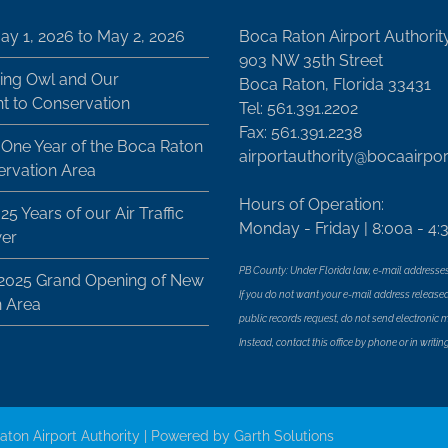
ay 1, 2026 to May 2, 2026
Boca Raton Airport Authorit
903 NW 35th Street
ing Owl and Our
Boca Raton, Florida 33431
 to Conservation
Tel: 561.391.2202
Fax: 561.391.2238
 One Year of the Boca Raton
airportauthority@bocaairpo
ervation Area
Hours of Operation:
25 Years of our Air Traffic
Monday - Friday | 8:00a - 4:
wer
PB County: Under Florida law, e-mail addresses
 2025 Grand Opening of New
If you do not want your e-mail address released
n Area
public records request, do not send electronic mai
Instead, contact this office by phone or in writing
aton Airport Authority | Powered by
Garth Solutions