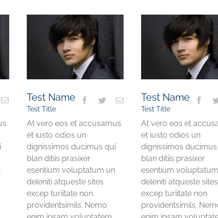
Test Name
Test Name
Test Title
Test Title
us
At vero eos et accusamus
At vero eos et accu
et iusto odios un
et iusto odios un
i
dignissimos ducimus qui
dignissimos ducimus
blan ditiis prasixer
blan ditiis prasixer
n
esentium voluptatum un
esentium voluptatum
deleniti atqueste sites
deleniti atqueste site
excep turiitate non
excep turiitate non
providentsimils. Nemo
providentsimils. Nem
enim ipsam voluptatem
enim ipsam volupta